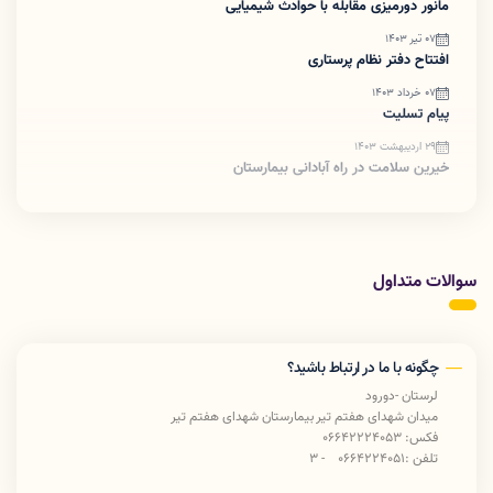
مانور دورمیزی مقابله با حوادث شیمیایی
07 تیر 1403
افتتاح دفتر نظام پرستاری
07 خرداد 1403
پیام تسلیت
29 اردیبهشت 1403
خیرین سلامت در راه آبادانی بیمارستان
سوالات متداول
چگونه با ما در ارتباط باشید؟
لرستان -دورود
میدان شهدای هفتم تیر بیمارستان شهدای هفتم تیر
فکس: 06642224053
تلفن :0664224051 - 3