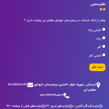
نظرسنجی
چقدر از ارائه خدمات در بیمارستان شهدای هفتم تیر رضایت دارید ؟
خیلی زیاد
زیاد
کم
خیلی کم
ثبت نظر
لرستان _دورود-بلوار 60متری بیمارستان شهدای
6881657848
هفتم تیر
066-43224051-4
بازدیدکنندگان آنلاین: 0
بازدیدهای امروز: 22
بازدیدهای فعلی از صفحه: 920