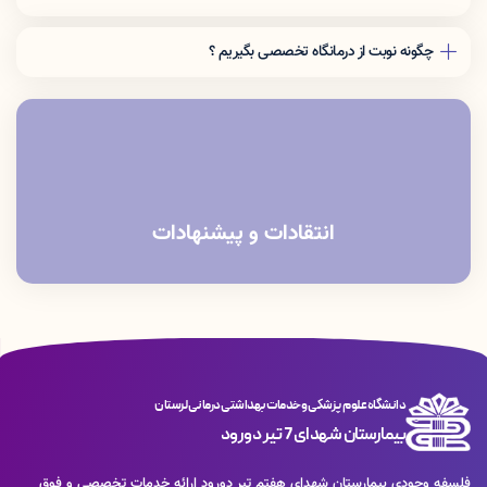
چگونه نوبت از درمانگاه تخصصی بگیریم ؟
مراجعه به سایت پذیرش 24 به آدرس
http://p24.lums.ac.ir/tcs
مراجعه حضوری به درمانگاه
تماس با شماره موبایل 09364413241
انتقادات و پیشنهادات
دانشگاه علوم پزشکی و خدمات بهداشتی درمانی لرستان
بیمارستان شهدای 7 تیر دورود
فلسفه وجودی بیمارستان شهدای هفتم تیر دورود ارائه خدمات تخصصی و فوق