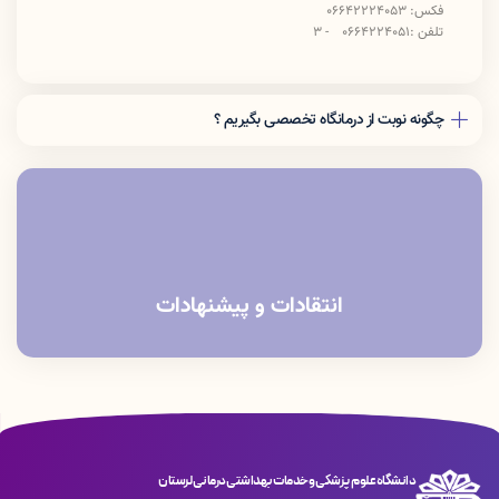
فکس: 06642224053
تلفن :0664224051 - 3
چگونه نوبت از درمانگاه تخصصی بگیریم ؟
مراجعه به سایت پذیرش 24 به آدرس
http://p24.lums.ac.ir/tcs
مراجعه حضوری به درمانگاه
تماس با شماره موبایل 09364413241
انتقادات و پیشنهادات
دانشگاه علوم پزشکی و خدمات بهداشتی درمانی لرستان