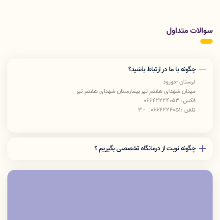
سوالات متداول
چگونه با ما در ارتباط باشید؟
لرستان -دورود
میدان شهدای هفتم تیر بیمارستان شهدای هفتم تیر
فکس: 06642224053
تلفن :0664224051 - 3
چگونه نوبت از درمانگاه تخصصی بگیریم ؟
مراجعه به سایت پذیرش 24 به آدرس
http://p24.lums.ac.ir/tcs
مراجعه حضوری به درمانگاه
تماس با شماره موبایل 09364413241