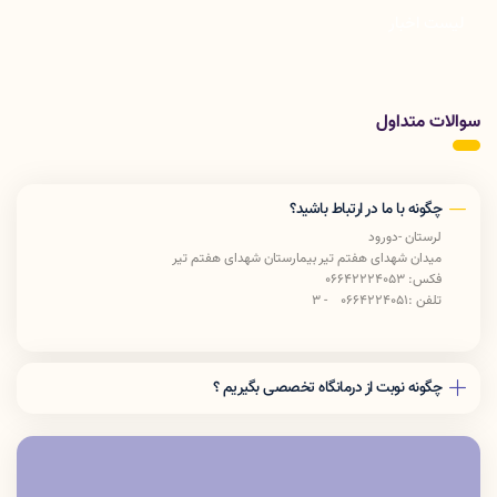
لیست اخبار
سوالات متداول
چگونه با ما در ارتباط باشید؟
لرستان -دورود
میدان شهدای هفتم تیر بیمارستان شهدای هفتم تیر
فکس: 06642224053
تلفن :0664224051 - 3
چگونه نوبت از درمانگاه تخصصی بگیریم ؟
مراجعه به سایت پذیرش 24 به آدرس
http://p24.lums.ac.ir/tcs
مراجعه حضوری به درمانگاه
تماس با شماره موبایل 09364413241